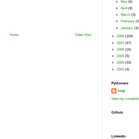
►
May
(6)
►
April
(9)
►
March
(3)
►
February
(3
►
January
(4)
Home
Older Post
►
2008
(104)
►
2007
(47)
►
2006
(16)
►
2005
(5)
►
2003
(33)
►
2002
(4)
Pythonaro
toyg
View my complete 
Github
LinkedIn