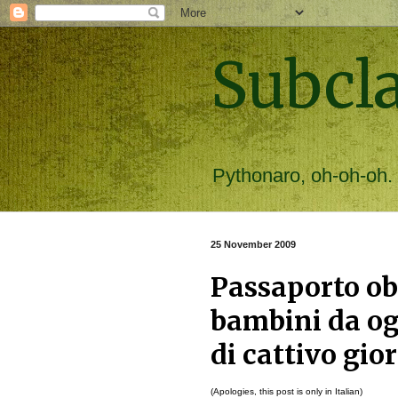
Subcl
Pythonaro, oh-oh-oh.
25 November 2009
Passaporto obb
bambini da og
di cattivo gi
(Apologies, this post is only in Italian)