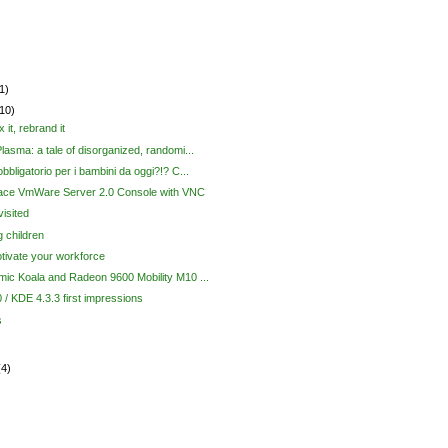
1)
(10)
x it, rebrand it
lasma: a tale of disorganized, randomi...
bbligatorio per i bambini da oggi?!? C...
ace VmWare Server 2.0 Console with VNC
isited
 children
tivate your workforce
ic Koala and Radeon 9600 Mobility M10 ...
 / KDE 4.3.3 first impressions
s
(4)