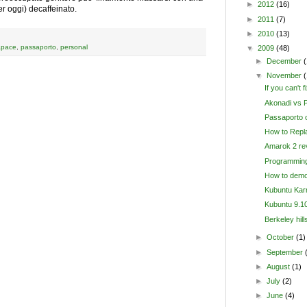
►
2012
(16)
er oggi) decaffeinato.
►
2011
(7)
►
2010
(13)
apace
,
passaporto
,
personal
▼
2009
(48)
►
December
(
▼
November
If you can't fi
Akonadi vs P
Passaporto o
How to Repl
Amarok 2 rev
Programming
How to demo
Kubuntu Karm
Kubuntu 9.10
Berkeley hill
►
October
(1)
►
September
►
August
(1)
►
July
(2)
►
June
(4)