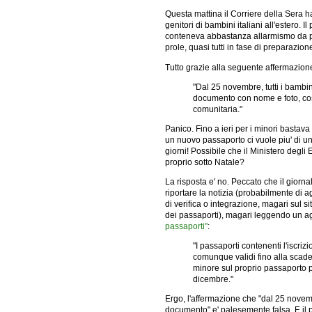
Questa mattina il Corriere della Sera ha 
genitori di bambini italiani all'estero. I
conteneva abbastanza allarmismo da pro
prole, quasi tutti in fase di preparazione
Tutto grazie alla seguente affermazion
"Dal 25 novembre, tutti i bambin
documento con nome e foto, co
comunitaria."
Panico. Fino a ieri per i minori bastava
un nuovo passaporto ci vuole piu' di un 
giorni! Possibile che il Ministero degli
proprio sotto Natale?
La risposta e' no. Peccato che il giornal
riportare la notizia (probabilmente d
di verifica o integrazione, magari sul si
dei passaporti), magari leggendo un a
passaporti"
:
"I passaporti contenenti l'iscriz
comunque validi fino alla scadenz
minore sul proprio passaporto p
dicembre."
Ergo, l'affermazione che "dal 25 novembr
documento" e' palesemente falsa. E il 