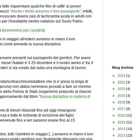
fatto risparmiare qualche litro di caffe' ai poveri
l pezzo
"Anche i bimbi avranno il loro passaporto"
, infatti,
vocare diversi casi di tachicardia acuta in adulti con
 per l'inevitabile rientro natalizio sul Suolo Patrio.
e (
screenshot per i posteri
):
i in viaggio all'estero avranno in mano il loro
sì come prevede la nuova disciplina
 essere presenti sul passaporto dei genitori. Per avere
mese! Natale e' il 25 dicembre e il nostro aereo e' fra X
 Esteri si sia creato dal nulla una montagna di lavoro
Blog Archive
►
2024
(1)
ista/scribacchino/redattore che si e' preso la briga di
►
2022
(3)
i agenzia) non abbia nemmeno provato a fare un minimo
►
2020
(4)
to della Polizia di Stato (organismo preposto al rilascio
►
2019
(3)
ggiornamento dal titolo
"Nuova disciplina in materia di
►
2018
(9)
►
2017
(8)
ione di minori rilasciati fino ad oggi rimangono
a e tutte le richieste di iscrizione del figlio
►
2016
(11)
ervenute fino a ieri saranno evase fino al 15
►
2015
(11)
►
2014
(10)
e, tutti i bambini in viaggio [...] avranno in mano il loro
►
2013
(13)
preoccupato genitore puo' finalmente rilassarsi con una