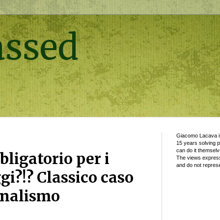
assed
Giacomo Lacava is
15 years solving 
can do it themselv
ligatorio per i
The views express
and do not represe
gi?!? Classico caso
ornalismo