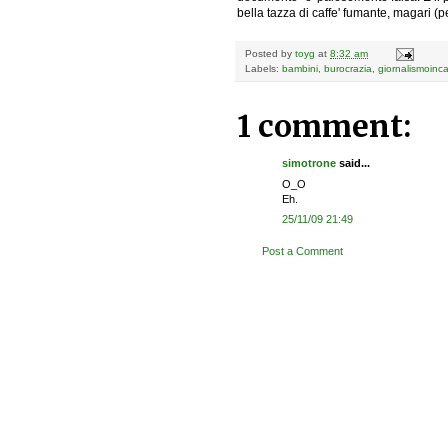
bella tazza di caffe' fumante, magari (p
Posted by
toyg
at
8:32 am
Labels:
bambini
,
burocrazia
,
giornalismoinc
1 comment:
simotrone
said...
O_O
Eh.
25/11/09 21:49
Post a Comment